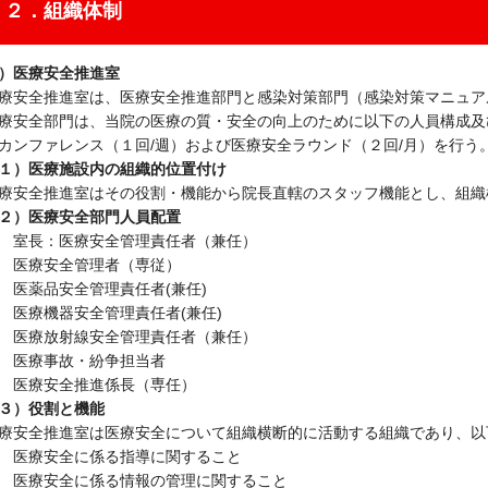
２．組織体制
）医療安全推進室
療安全推進室は、医療安全推進部門と感染対策部門（感染対策マニュア
療安全部門は、当院の医療の質・安全の向上のために以下の人員構成及
カンファレンス（１回/週）および医療安全ラウンド（２回/月）を行う
１）医療施設内の組織的位置付け
療安全推進室はその役割・機能から院長直轄のスタッフ機能とし、組織
２）医療安全部門人員配置
 室長：医療安全管理責任者（兼任）
 医療安全管理者（専従）
 医薬品安全管理責任者(兼任)
 医療機器安全管理責任者(兼任)
 医療放射線安全管理責任者（兼任）
 医療事故・紛争担当者
医療安全推進係長（専任）
３）役割と機能
療安全推進室は医療安全について組織横断的に活動する組織であり、以
 医療安全に係る指導に関すること
 医療安全に係る情報の管理に関すること