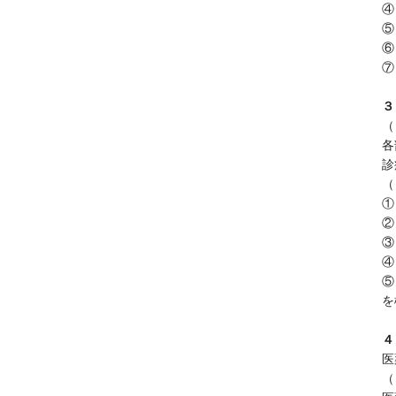
④
⑤
⑥
⑦
３
（
各
診
（
①
②
③
④
⑤
を
４
医
（