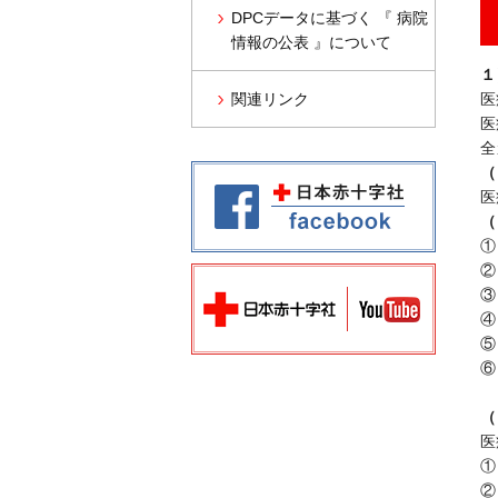
DPCデータに基づく 『 病院
情報の公表 』について
１
関連リンク
医
医
全
（
医
（
①
②
③
④
⑤
⑥
（
医
①
②