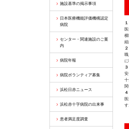
施設基準の掲示事項
日本医療機能評価機構認定
１
病院
医
横
センター・関連施設のご案
組
内
２
職
病院年報
に
３
安
病院ボランティア募集
十
関
浜松日赤ニュース
４
医
浜松赤十字病院の出来事
す
患者満足度調査