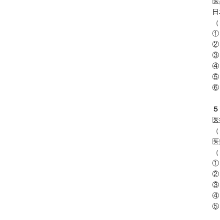
医
日
（
①
②
③
④
⑤
⑥
５
医
（
医
（
①
②
③
④
⑤