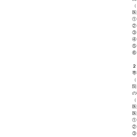
（
医
①
②
③
④
⑤
⑥
２
専
（
院
の
（
医
医
①
②
③