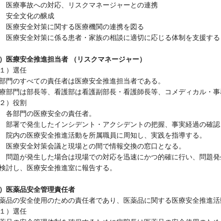
 医療事故への対応、リスクマネージャーとの連携
 安全文化の醸成
 医療安全対策に関する医療機関の連携を図る
 医療安全対策に係る患者・家族の相談に適切に応じる体制を支援する
）医療安全推進担当者 （リスクマネージャー）
１）選任
部門のすべての責任者は医療安全推進担当者である。
療部門は部長等、看護部は看護副部長・看護師長等、コメディカル・事
２）役割
 各部門の医療安全の責任者。
 部署で発生したインシデント・アクシデントの把握、事実経過の確認
 院内の医療安全推進活動を所属職員に周知し、実践を指導する。
 医療安全対策会議と現場との間で情報交換の窓口となる。
 問題が発生した場合は現場での対応を迅速にかつ的確に行い、問題発
検討し、医療安全推進室に報告する。
）医薬品安全管理責任者
薬品の安全使用のための責任者であり、医薬品に関する医療安全推進活
１）選任