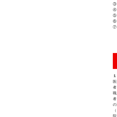
③
④
⑤
⑥
⑦
１
医
者
職
者
の
（
院