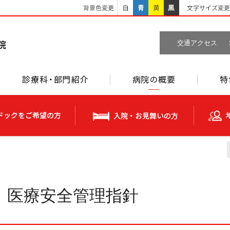
白
青
黄
黒
交通アクセス
ご利用案内
診療科・部門紹介
病院の概要
人間ドックをご希望の方
入院・お見舞いの方
医療安全管理指針